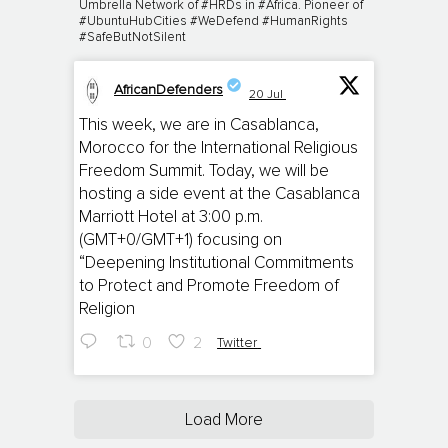
Umbrella Network of #HRDs in #Africa. Pioneer of
#UbuntuHubCities #WeDefend #HumanRights
#SafeButNotSilent
AfricanDefenders
20 Jul
;
This week, we are in Casablanca,
Morocco for the International Religious
Freedom Summit. Today, we will be
hosting a side event at the Casablanca
Marriott Hotel at 3:00 p.m.
(GMT+0/GMT+1) focusing on
“Deepening Institutional Commitments
to Protect and Promote Freedom of
Religion
0
2
Twitter
Load More