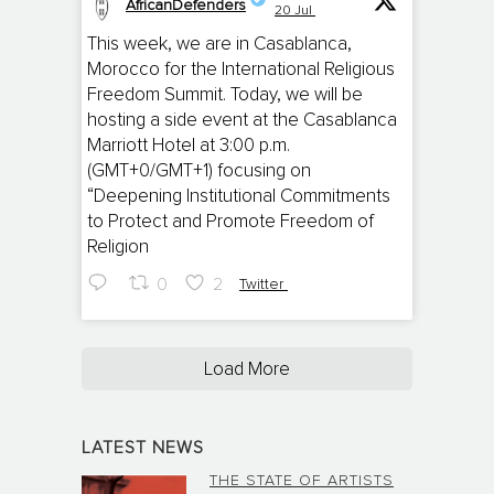
AfricanDefenders
20 Jul
;
This week, we are in Casablanca,
Morocco for the International Religious
Freedom Summit. Today, we will be
hosting a side event at the Casablanca
Marriott Hotel at 3:00 p.m.
(GMT+0/GMT+1) focusing on
“Deepening Institutional Commitments
to Protect and Promote Freedom of
Religion
0
2
Twitter
Load More
LATEST NEWS
THE STATE OF ARTISTS