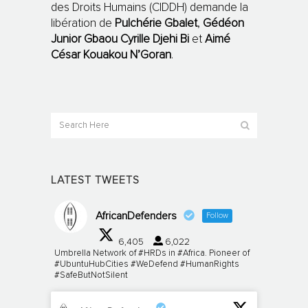
des Droits Humains (CIDDH) demande la
libération de
Pulchérie Gbalet
,
Gédéon
Junior Gbaou Cyrille Djehi Bi
et
Aimé
César Kouakou N’Goran
.
LATEST TWEETS
AfricanDefenders
Follow
6,405
6,022
Umbrella Network of #HRDs in #Africa. Pioneer of
#UbuntuHubCities #WeDefend #HumanRights
#SafeButNotSilent