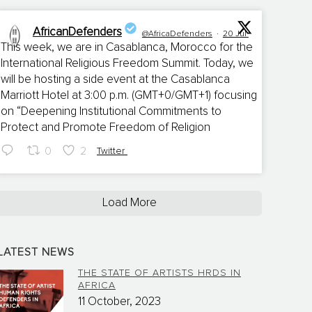
AfricanDefenders
@AfricaDefenders
·
20 Jul
This week, we are in Casablanca, Morocco for the
International Religious Freedom Summit. Today, we
;
will be hosting a side event at the Casablanca
Marriott Hotel at 3:00 p.m. (GMT+0/GMT+1) focusing
on “Deepening Institutional Commitments to
Protect and Promote Freedom of Religion
0
2
Twitter
Load More
LATEST NEWS
THE STATE OF ARTISTS HRDS IN
AFRICA
11 October, 2023