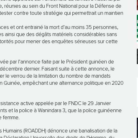
vile, réunies au sein du Front National pour la Défense de
ester contre toute stratégie qui permettrait un maintien
ces et ont entrainé la mort d’au moins 35 personnes,
res ainsi que des dégâts matériels considérables sans
torités pour mener des enquêtes sérieuses sur cette
ravée par l’annonce faite par le Président guinéen de
n décembre dernier. Faisant suite à cette annonce, le
er le verrou de la limitation du nombre de mandats
r en Guinée, empêchant une alternance politique en 2020
ésistance active appelée par le FNDC le 29 Janvier
ts et la police à Wanindara 3, que la police guinéenne
ne femme.
ts Humains (ROADDH) dénonce une banalisation de la