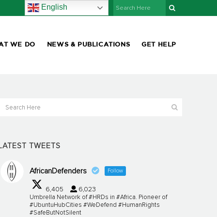
English
AT WE DO
NEWS & PUBLICATIONS
GET HELP
LATEST TWEETS
AfricanDefenders
Follow
6,405
6,023
Umbrella Network of #HRDs in #Africa. Pioneer of
#UbuntuHubCities #WeDefend #HumanRights
#SafeButNotSilent