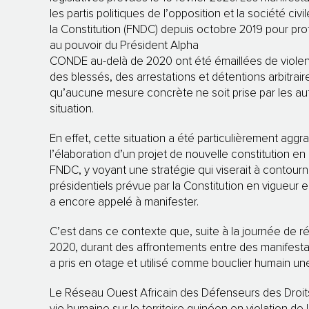
les partis politiques de l’opposition et la société ci
la Constitution (FNDC) depuis octobre 2019 pour prot
au pouvoir du Président Alpha
CONDE au-delà de 2020 ont été émaillées de violen
des blessés, des arrestations et détentions arbitrai
qu’aucune mesure concrète ne soit prise par les au
situation.
En effet, cette situation a été particulièrement agg
l’élaboration d’un projet de nouvelle constitution e
FNDC, y voyant une stratégie qui viserait à contourn
présidentiels prévue par la Constitution en vigueu
a encore appelé à manifester.
C’est dans ce contexte que, suite à la journée de r
2020, durant des affrontements entre des manifestan
a pris en otage et utilisé comme bouclier humain u
Le Réseau Ouest Africain des Défenseurs des Droi