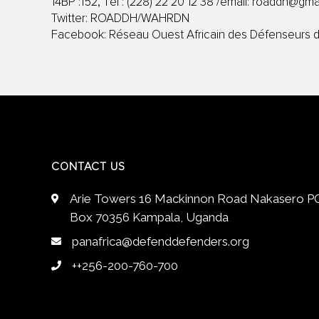
14BP :152, Tél : (228) 22 20 12 38 /email:
roaddh@gma
Twitter: ROADDH/WAHRDN
Facebook: Réseau Ouest Africain des Défenseurs d
CONTACT US
Arie Towers 16 Mackinnon Road Nakasero P
Box 70356 Kampala, Uganda
panafrica@defenddefenders.org
++256-200-760-700