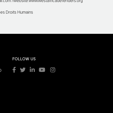
il.com
/Website:www.westafricadefenders.org
es Droits Humains
FOLLOW US
O