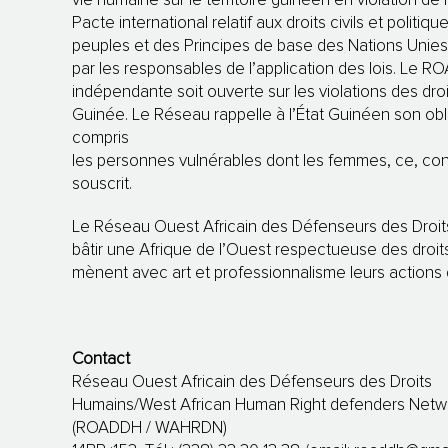
vie humaine sur le territoire guinéen en violation de
Pacte international relatif aux droits civils et politi
peuples et des Principes de base des Nations Unies su
par les responsables de l’application des lois. Le 
indépendante soit ouverte sur les violations des dr
Guinée. Le Réseau rappelle à l’État Guinéen son oblig
compris
les personnes vulnérables dont les femmes, ce, co
souscrit.
Le Réseau Ouest Africain des Défenseurs des Droit
bâtir une Afrique de l’Ouest respectueuse des droit
mènent avec art et professionnalisme leurs actions 
Contact
Réseau Ouest Africain des Défenseurs des Droits
Humains/West African Human Right defenders Netw
(ROADDH / WAHRDN)