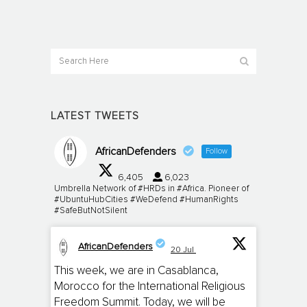
LATEST TWEETS
AfricanDefenders
Follow
6,405
6,023
Umbrella Network of #HRDs in #Africa. Pioneer of
#UbuntuHubCities #WeDefend #HumanRights
#SafeButNotSilent
AfricanDefenders
20 Jul
;
This week, we are in Casablanca,
Morocco for the International Religious
Freedom Summit. Today, we will be