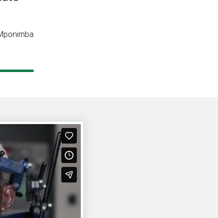
 Mponimba