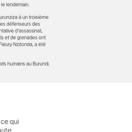
é le lendemain.
kurunziza à un troisième
tres défenseurs des
ntative d’assassinat,
ils et de grenades ont
Fleury Nzitonda, a été
roits humains au Burundi.
 ce qui
nute