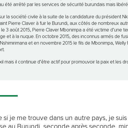
eau été arrêté par les services de sécurité burundais mais libér
r la société civile à la suite de la candidature du président N
int Pierre Claver à fuir le Burundi, aux côtés de nombreux au
, le 3 août 2015, Pierre Claver Mbonimpa a été victime d’une te
age et à la nuque. En octobre 2015, des inconnus armés de fus
Nshimirimana et en novembre 2015 le fils de Mbonimpa, Welly 
rt.
xil mais il continue d’être actif pour promouvoir la paix et les d
si je me trouve dans un autre pays, je suis
se au Burundi, seconde après seconde, mi