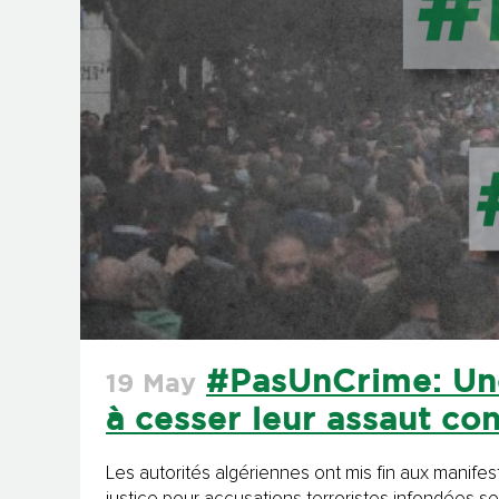
#PasUnCrime: Une
19 May
à cesser leur assaut co
Les autorités algériennes ont mis fin aux manifes