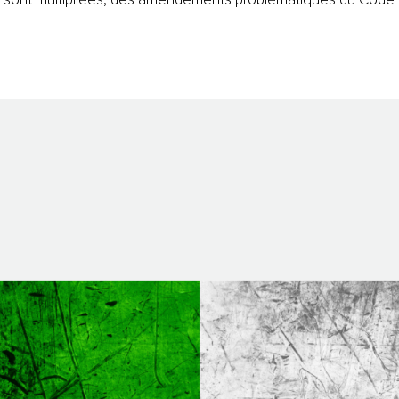
se sont multipliées, des amendements problématiques du Code p