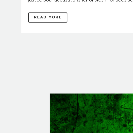
justice pour accusations terroristes infondées 
READ MORE