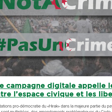
 campagne digitale appelle le
ntre l’espace civique et les li
tations pro-démocratie du «Hirak» dans la majeure partie du pays